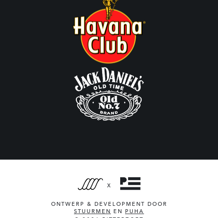
X
ONTWERP & DEVELOPMENT DOOR
STUURMEN
EN
PUHA