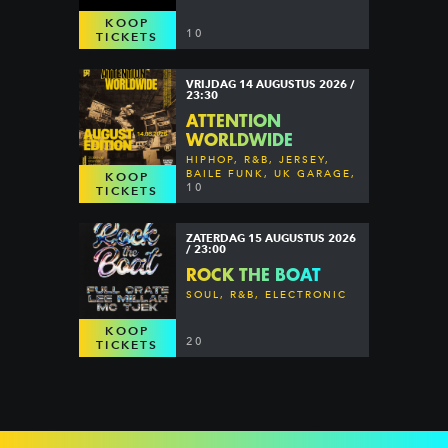
KOOP
10
TICKETS
VRIJDAG 14 AUGUSTUS 2026 /
23:30
ATTENTION
WORLDWIDE
HIPHOP, R&B, JERSEY,
BAILE FUNK, UK GARAGE,
KOOP
DANCEHALL & MORE
10
TICKETS
ZATERDAG 15 AUGUSTUS 2026
/ 23:00
ROCK THE BOAT
SOUL, R&B, ELECTRONIC
KOOP
20
TICKETS