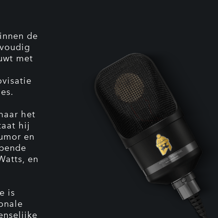
binnen de
rvoudig
uwt met
visatie
ies.
 maar het
aat hij
humor en
opende
Watts, en
e is
onale
enselijke