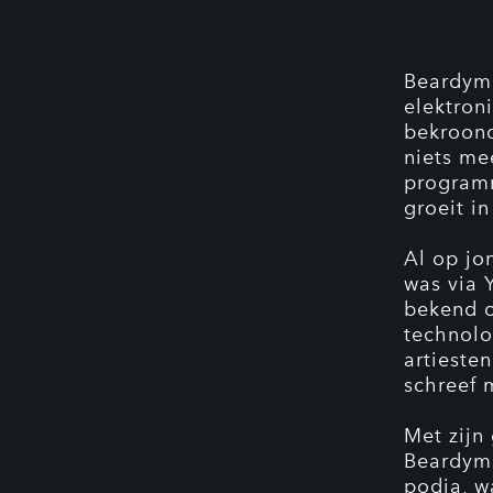
Beardyma
elektron
bekroond
niets me
program
groeit i
Al op jon
was via 
bekend o
technolo
artieste
schreef 
Met zijn
Beardyma
podia, w