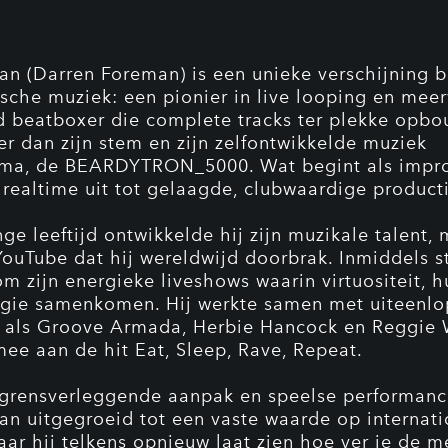
n (Darren Foreman) is een unieke verschijning 
ische muziek: een pionier in live looping en mee
 beatboxer die complete tracks ter plekke opbo
er dan zijn stem en zijn zelfontwikkelde muziek
ma, de BEARDYTRON_5000. Wat begint als impro
n realtime uit tot gelaagde, clubwaardige product
ge leeftijd ontwikkelde hij zijn muzikale talent,
YouTube dat hij wereldwijd doorbrak. Inmiddels st
m zijn energieke liveshows waarin virtuositeit, 
gie samenkomen. Hij werkte samen met uiteenl
n als Groove Armada, Herbie Hancock en Reggie 
mee aan de hit Eat, Sleep, Rave, Repeat.
 grensverleggende aanpak en speelse performanc
n uitgegroeid tot een vaste waarde op internati
aar hij telkens opnieuw laat zien hoe ver je de m