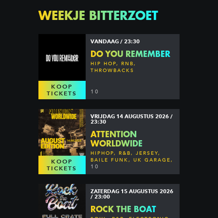
WEEKJE BITTERZOET
VANDAAG / 23:30
DO YOU REMEMBER
HIP HOP, RNB,
THROWBACKS
KOOP
10
TICKETS
VRIJDAG 14 AUGUSTUS 2026 /
23:30
ATTENTION
WORLDWIDE
HIPHOP, R&B, JERSEY,
BAILE FUNK, UK GARAGE,
KOOP
DANCEHALL & MORE
10
TICKETS
ZATERDAG 15 AUGUSTUS 2026
/ 23:00
ROCK THE BOAT