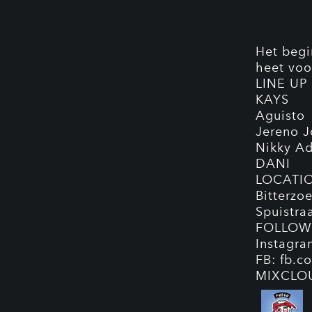
Het begi
heet voo
LINE UP
KAYS
Aguisto
Jereno J
Nikky Ad
DANI
LOCATI
Bitterzoe
Spuistra
FOLLOW
Instagr
FB: fb.
MIXCLO