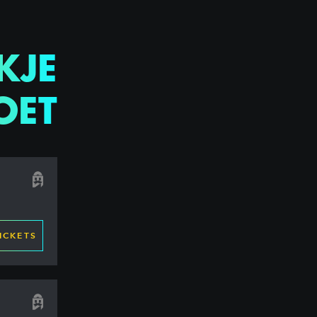
KJE
OET
ICKETS