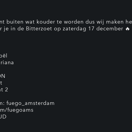
nt buiten wat kouder te worden dus wij maken he
r je in de Bitterzoet op zaterdag 17 december 🔥
oël
riana
ON
t
at 2
am: fuego_amsterdam
com/fuegoams
UD