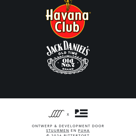
X
ONTWERP & DEVELOPMENT DOOR
STUURMEN
EN
PUHA
© 2026 BITTERZOET