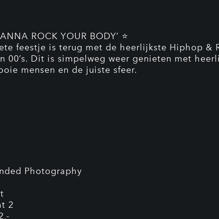
WANNA ROCK YOUR BODY’ ⭐
iete feestje is terug met de heerlijkste Hiphop & 
en 00’s. Dit is simpelweg weer genieten met heerl
ooie mensen en de juiste sfeer.
nded Photography
t
at 2
2,-