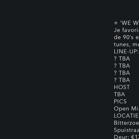
⭐ ‘WE 
Je favor
de 90’s 
tunes, m
LINE-UP:
? TBA
? TBA
? TBA
? TBA
HOST
TBA
PICS
Open Mi
LOCATIE
Bitterzoe
Spuistra
Deur: €1