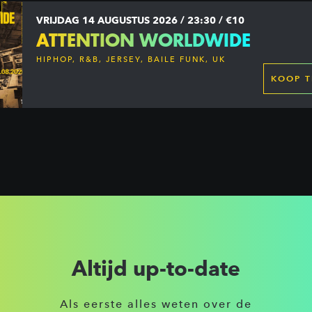
VRIJDAG 14 AUGUSTUS 2026 / 23:30 / €10
ATTENTION WORLDWIDE
HIPHOP, R&B, JERSEY, BAILE FUNK, UK
GARAGE, DANCEHALL & MORE
KOOP T
Altijd up-to-date
Als eerste alles weten over de