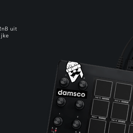
RnB uit
ijke