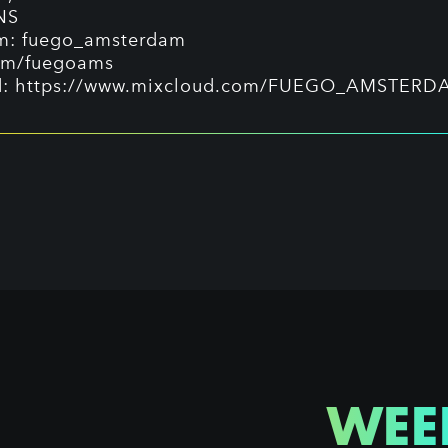
NS
am: fuego_amsterdam
om/fuegoams
d:
https://www.mixcloud.com/FUEGO_AMSTERD
WEE