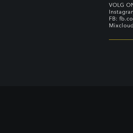
VOLG O
Instagr
FB:
fb.c
Mixclou