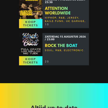
23:30
ATTENTION
WORLDWIDE
HIPHOP, R&B, JERSEY,
BAILE FUNK, UK GARAGE,
KOOP
DANCEHALL & MORE
10
TICKETS
ZATERDAG 15 AUGUSTUS 2026
/ 23:00
ROCK THE BOAT
SOUL, R&B, ELECTRONIC
KOOP
20
TICKETS
Altijd up-to-date