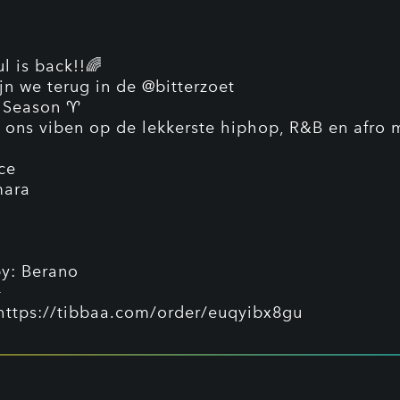
l is back!!🌈
ijn we terug in de @bitterzoet
s Season ♈️
ons viben op de lekkerste hiphop, R&B en afro 
ce
mara
y: Berano
+
 https://tibbaa.com/order/euqyibx8gu