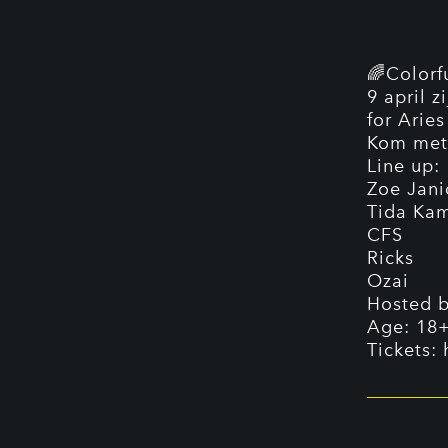
🌈Colorfu
9 april z
for Arie
Kom met 
Line up:
Zoe Jani
Tida Ka
CFS
Ricks
Ozai
Hosted b
Age: 18
Tickets: