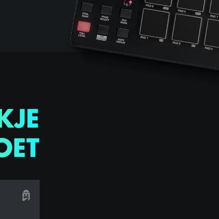
KJE
OET