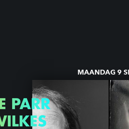
MAANDAG 9 S
E PARR
WILKES