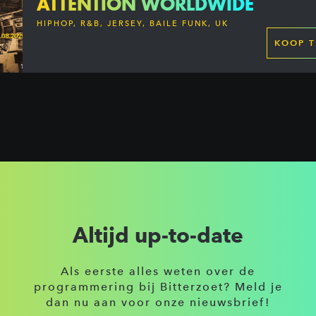
ATTENTION WORLDWIDE
HIPHOP, R&B, JERSEY, BAILE FUNK, UK
GARAGE, DANCEHALL & MORE
KOOP T
Altijd up-to-date
Als eerste alles weten over de
programmering bij Bitterzoet? Meld je
dan nu aan voor onze nieuwsbrief!