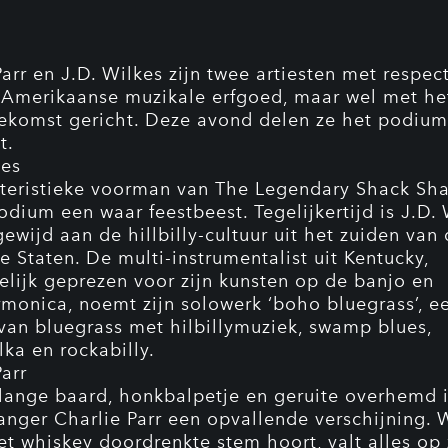
Parr en J.D. Wilkes zijn twee artiesten met respec
e Amerikaanse muzikale erfgoed, maar wel met het
ekomst gericht. Deze avond delen ze het podium
t.
kes
teristieke voorman van The Legendary Shack Shak
odium een waar feestbeest. Tegelijkertijd is J.D.
ewijd aan de hillbilly-cultuur uit het zuiden van
e Staten. De multi-instrumentalist uit Kentucky,
lijk geprezen voor zijn kunsten op de banjo en
onica, noemt zijn solowerk ‘boho bluegrass’, e
 van bluegrass met hilbillymuziek, swamp blues,
ka en rockabilly.
arr
 lange baard, honkbalpetje en geruite overhemd 
anger Charlie Parr een opvallende verschijning.
et whiskey doordrenkte stem hoort, valt alles op 