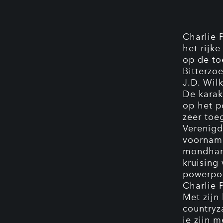
Charlie 
het rijk
op de to
Bitterzoe
J.D. Wil
De karak
op het p
zeer toeg
Verenigd
voorname
mondharm
kruising
powerpol
Charlie P
Met zijn
countryz
je zijn m