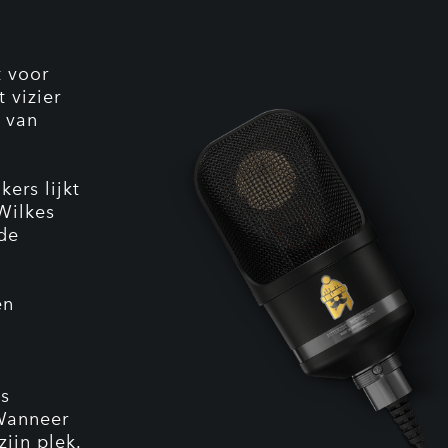
t voor
 vizier
 van
ers lijkt
 Wilkes
 de
en
is
 Wanneer
zijn plek.