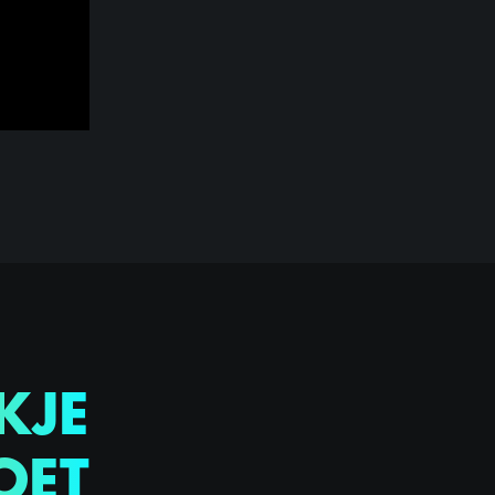
KJE
OET