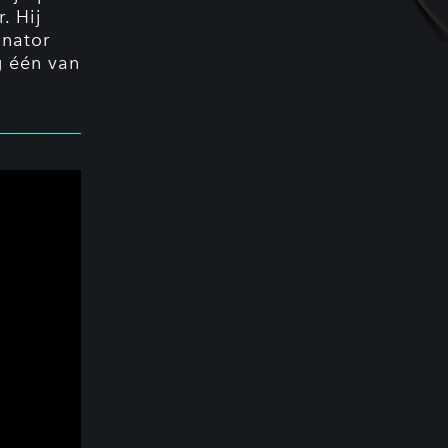
. Hij
onator
g één van