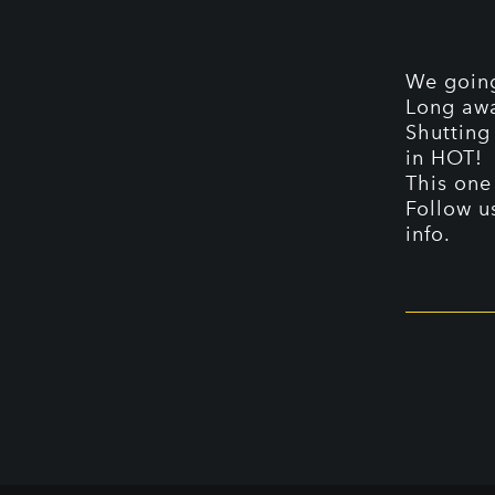
We going
Long awa
Shutting
in HOT!
This one
Follow 
info.