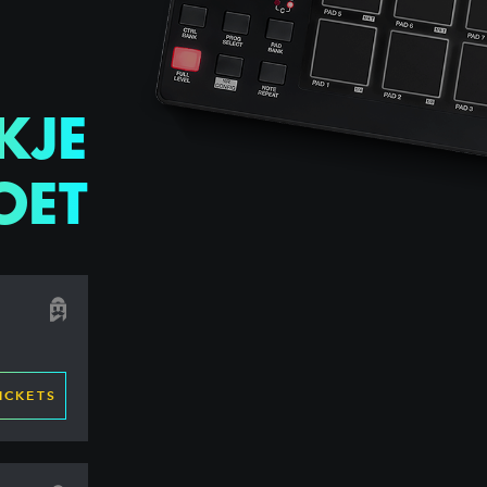
KJE
OET
ICKETS