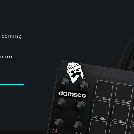
rs coming
 more