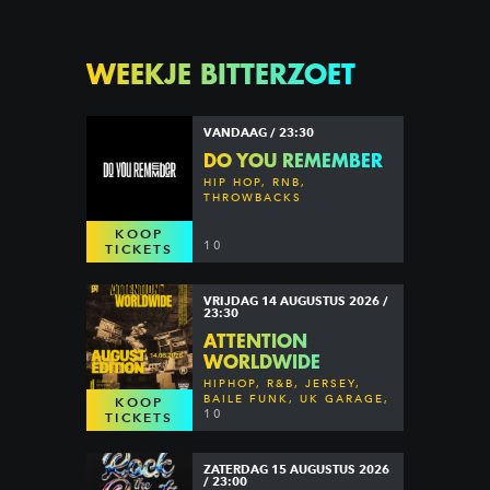
WEEKJE BITTERZOET
VANDAAG / 23:30
DO YOU REMEMBER
HIP HOP, RNB,
THROWBACKS
KOOP
10
TICKETS
VRIJDAG 14 AUGUSTUS 2026 /
23:30
ATTENTION
WORLDWIDE
HIPHOP, R&B, JERSEY,
BAILE FUNK, UK GARAGE,
KOOP
DANCEHALL & MORE
10
TICKETS
ZATERDAG 15 AUGUSTUS 2026
/ 23:00