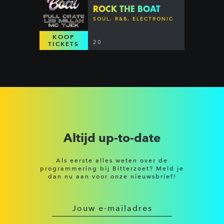
ROCK THE BOAT
SOUL, R&B, ELECTRONIC
KOOP
20
TICKETS
Altijd up-to-date
Als eerste alles weten over de
programmering bij Bitterzoet? Meld je
dan nu aan voor onze nieuwsbrief!