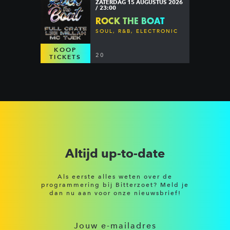
ZATERDAG 15 AUGUSTUS 2026
/ 23:00
ROCK THE BOAT
SOUL, R&B, ELECTRONIC
KOOP
20
TICKETS
Altijd up-to-date
Als eerste alles weten over de
programmering bij Bitterzoet? Meld je
dan nu aan voor onze nieuwsbrief!