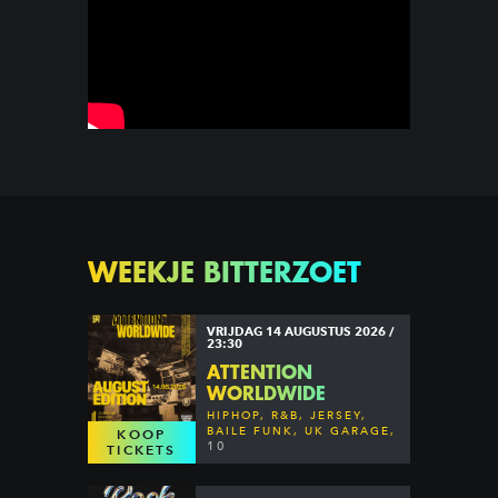
WEEKJE BITTERZOET
VRIJDAG 14 AUGUSTUS 2026 /
23:30
ATTENTION
WORLDWIDE
HIPHOP, R&B, JERSEY,
BAILE FUNK, UK GARAGE,
KOOP
DANCEHALL & MORE
10
TICKETS