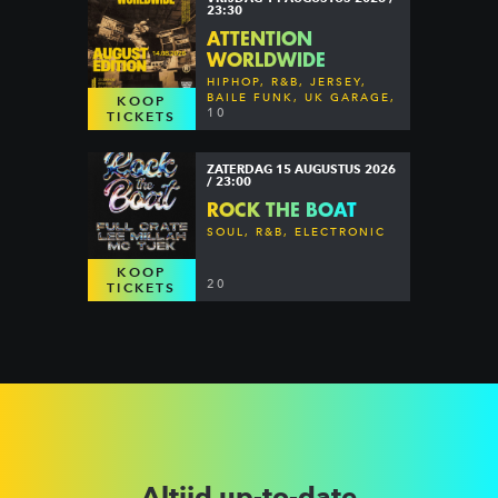
23:30
ATTENTION
WORLDWIDE
HIPHOP, R&B, JERSEY,
BAILE FUNK, UK GARAGE,
KOOP
DANCEHALL & MORE
10
TICKETS
ZATERDAG 15 AUGUSTUS 2026
/ 23:00
ROCK THE BOAT
SOUL, R&B, ELECTRONIC
KOOP
20
TICKETS
Altijd up-to-date