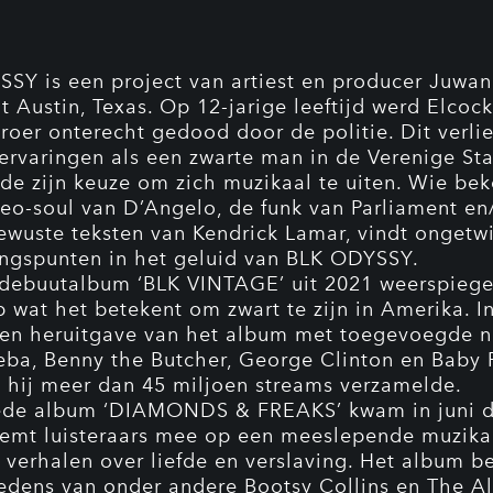
SY is een project van artiest en producer Juwan
t Austin, Texas. Op 12-jarige leeftijd werd Elcock
roer onterecht gedood door de politie. Dit verli
 ervaringen als een zwarte man in de Verenige Sta
de zijn keuze om zich muzikaal te uiten. Wie bek
eo-soul van D’Angelo, de funk van Parliament en
ewuste teksten van Kendrick Lamar, vindt ongetwi
ngspunten in het geluid van BLK ODYSSY.
 debuutalbum ‘BLK VINTAGE’ uit 2021 weerspiegel
op wat het betekent om zwart te zijn in Amerika. I
een heruitgave van het album met toegevoegde 
ba, Benny the Butcher, George Clinton en Baby 
hij meer dan 45 miljoen streams verzamelde.
ede album ‘DIAMONDS & FREAKS’ kwam in juni di
eemt luisteraars mee op een meeslepende muzikal
n verhalen over liefde en verslaving. Het album b
edens van onder andere Bootsy Collins en The A