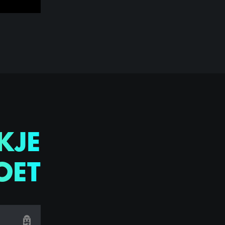
KJE
OET