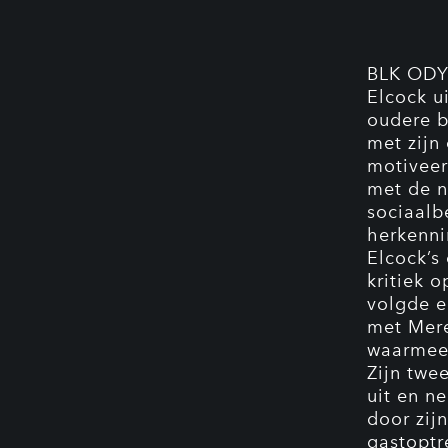
BLK ODYS
Elcock ui
oudere b
met zijn
motiveer
met de n
sociaalb
herkenni
Elcock’s
kritiek 
volgde 
met Mere
waarmee 
Zijn twe
uit en n
door zij
gastoptr