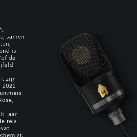
’s
es, samen
ten,
end is
/of de
jfeld
t zijn
n 2022
nummers
Rose,
t jaar
e reis
evat
lchemist.