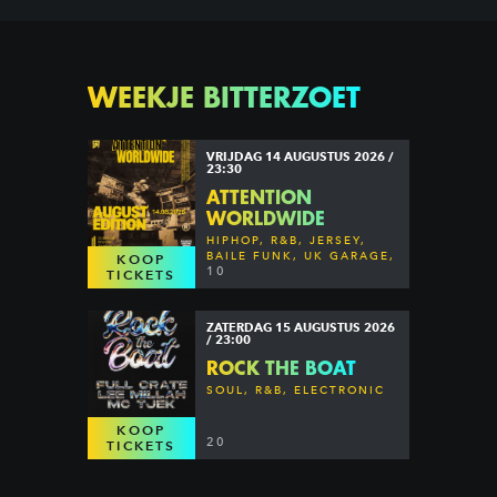
WEEKJE BITTERZOET
VRIJDAG 14 AUGUSTUS 2026 /
23:30
ATTENTION
WORLDWIDE
HIPHOP, R&B, JERSEY,
BAILE FUNK, UK GARAGE,
KOOP
DANCEHALL & MORE
10
TICKETS
ZATERDAG 15 AUGUSTUS 2026
/ 23:00
ROCK THE BOAT
SOUL, R&B, ELECTRONIC
KOOP
20
TICKETS