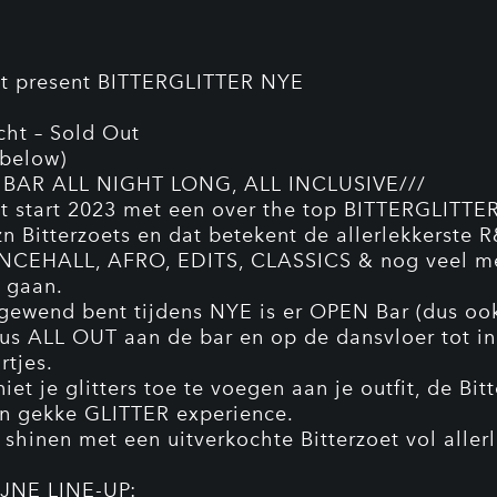
et present BITTERGLITTER NYE
cht – Sold Out
 below)
 BAR ALL NIGHT LONG, ALL INCLUSIVE///
et start 2023 met een over the top BITTERGLITTER
n Bitterzoets en dat betekent de allerlekkerste R
NCEHALL, AFRO, EDITS, CLASSICS & nog veel m
e gaan.
 gewend bent tijdens NYE is er OPEN Bar (dus ook
dus ALL OUT aan de bar en op de dansvloer tot in
rtjes.
iet je glitters toe te voegen aan je outfit, de Bit
n gekke GLITTER experience.
shinen met een uitverkochte Bitterzoet vol aller
IJNE LINE-UP: