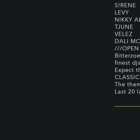
S!RENE
LEVY
NIKKY 
TJUNE
VELEZ
DALI M
///OPEN
Bitterzo
finest dj
Expect t
CLASSIC
The them
Last 20 l