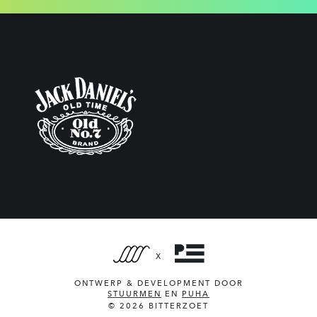
X
ONTWERP & DEVELOPMENT DOOR
STUURMEN
EN
PUHA
© 2026 BITTERZOET