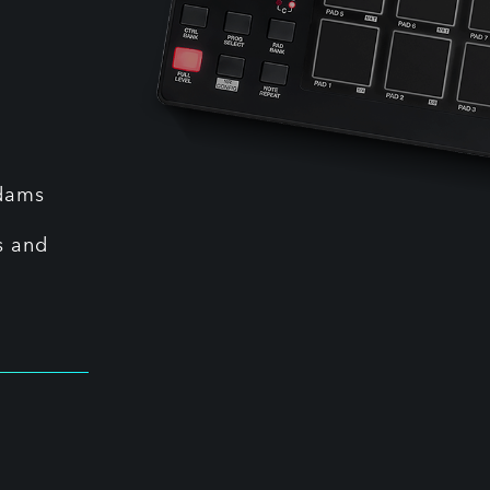
rdams
s and