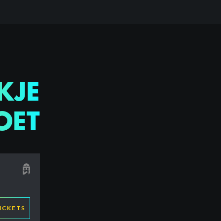
KJE
OET
ICKETS