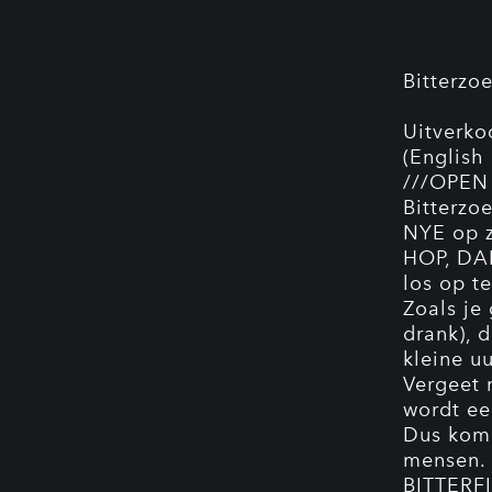
Bitterzo
Uitverko
(English
///OPEN
Bitterzo
NYE op z
HOP, DA
los op t
Zoals je
drank), 
kleine uu
Vergeet n
wordt ee
Dus kom 
mensen.
BITTERF