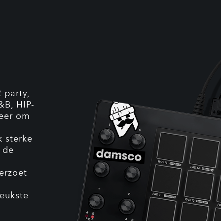
 party,
&B, HIP-
eer om
 sterke
 de
terzoet
leukste