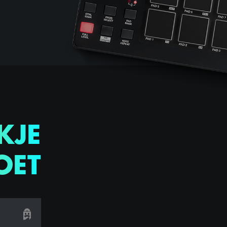
KJE
OET