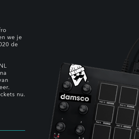
fro
en we je
2020 de
 NL
nna
van
eer.
ckets nu.