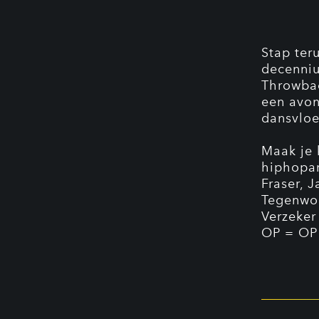
Stap ter
decenniu
Throwbac
een avon
dansvloer
Maak je 
hiphopar
Fraser, 
Tegenwoo
Verzeker
OP = OP