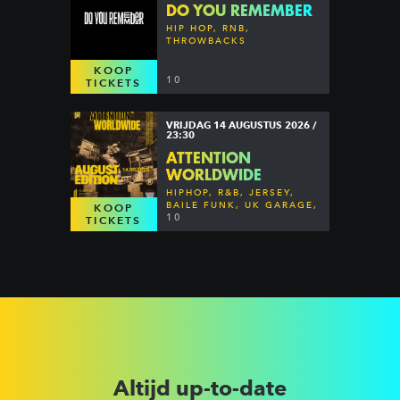
DO YOU REMEMBER
HIP HOP, RNB,
THROWBACKS
KOOP
10
TICKETS
VRIJDAG 14 AUGUSTUS 2026 /
23:30
ATTENTION
WORLDWIDE
HIPHOP, R&B, JERSEY,
BAILE FUNK, UK GARAGE,
KOOP
DANCEHALL & MORE
10
TICKETS
Altijd up-to-date