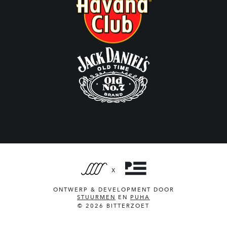
X
ONTWERP & DEVELOPMENT DOOR
STUURMEN
EN
PUHA
© 2026 BITTERZOET