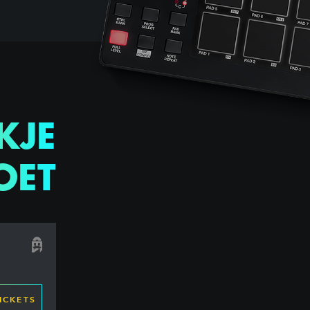
KJE
OET
ICKETS