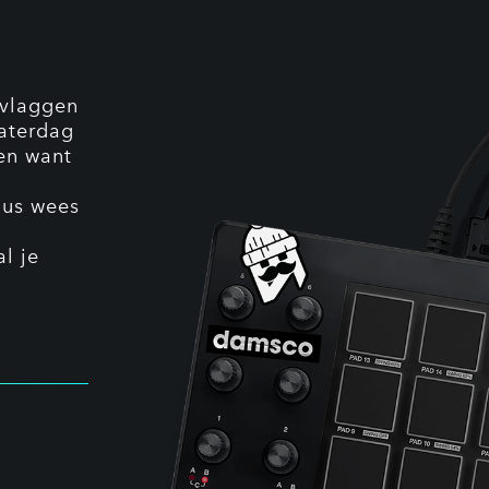
 vlaggen
zaterdag
ren want
 dus wees
l je