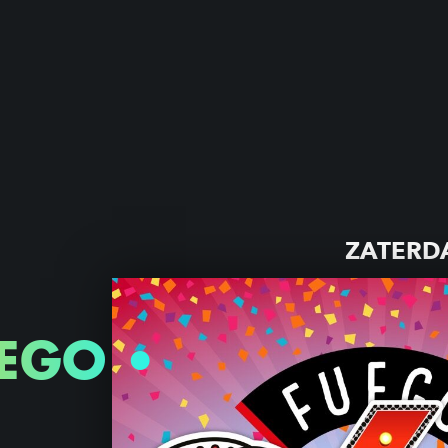
ZATERDA
EGO •