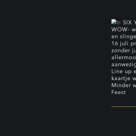
SIX
WOW- wat
en sling
16 juli 
zonder j
allermoo
aanwezi
Line up 
kaartje 
Minder 
Feest