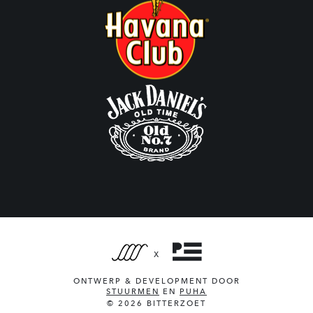
X
ONTWERP & DEVELOPMENT DOOR
STUURMEN
EN
PUHA
© 2026 BITTERZOET