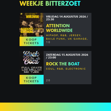
WEEKJE BITTERZOET
VRIJDAG 14 AUGUSTUS 2026 /
23:30
ATTENTION
WORLDWIDE
HIPHOP, R&B, JERSEY,
BAILE FUNK, UK GARAGE,
KOOP
DANCEHALL & MORE
10
TICKETS
ZATERDAG 15 AUGUSTUS 2026
/ 23:00
ROCK THE BOAT
SOUL, R&B, ELECTRONIC
KOOP
20
TICKETS