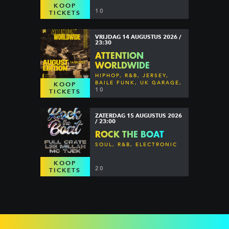
KOOP
10
TICKETS
VRIJDAG 14 AUGUSTUS 2026 /
23:30
ATTENTION
WORLDWIDE
HIPHOP, R&B, JERSEY,
BAILE FUNK, UK GARAGE,
KOOP
DANCEHALL & MORE
10
TICKETS
ZATERDAG 15 AUGUSTUS 2026
/ 23:00
ROCK THE BOAT
SOUL, R&B, ELECTRONIC
KOOP
20
TICKETS