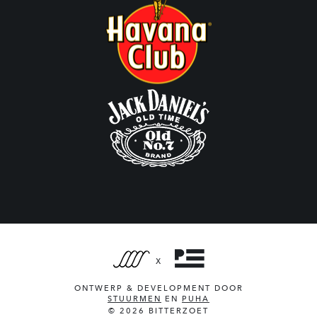
X
ONTWERP & DEVELOPMENT DOOR
STUURMEN
EN
PUHA
© 2026 BITTERZOET