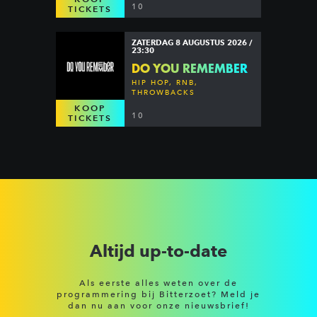
10
TICKETS
ZATERDAG 8 AUGUSTUS 2026 /
23:30
DO YOU REMEMBER
HIP HOP, RNB,
THROWBACKS
KOOP
10
TICKETS
Altijd up-to-date
Als eerste alles weten over de
programmering bij Bitterzoet? Meld je
dan nu aan voor onze nieuwsbrief!