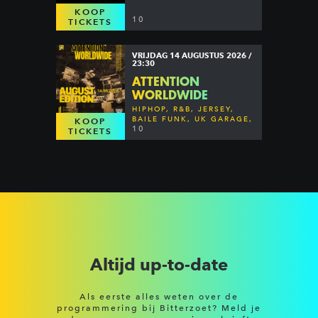
KOOP
10
TICKETS
VRIJDAG 14 AUGUSTUS 2026 /
23:30
ATTENTION
WORLDWIDE
HIPHOP, R&B, JERSEY,
BAILE FUNK, UK GARAGE,
KOOP
DANCEHALL & MORE
10
TICKETS
Altijd up-to-date
Als eerste alles weten over de
programmering bij Bitterzoet? Meld je