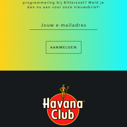
programmering bij Bitterzoet? Meld je
dan nu aan voor onze nieuwsbrief!
AANMELDEN