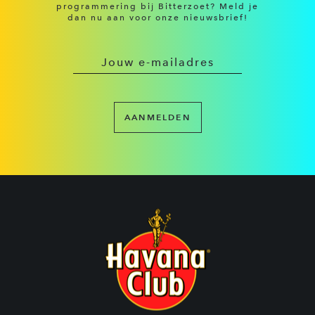
programmering bij Bitterzoet? Meld je
dan nu aan voor onze nieuwsbrief!
AANMELDEN