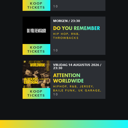
KOOP
10
TICKETS
MORGEN / 23:30
DO YOU REMEMBER
HIP HOP, RNB,
THROWBACKS
KOOP
10
TICKETS
VRIJDAG 14 AUGUSTUS 2026 /
23:30
ATTENTION
WORLDWIDE
HIPHOP, R&B, JERSEY,
BAILE FUNK, UK GARAGE,
KOOP
DANCEHALL & MORE
10
TICKETS