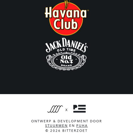
X
ONTWERP & DEVELOPMENT DOOR
STUURMEN
EN
PUHA
© 2026 BITTERZOET