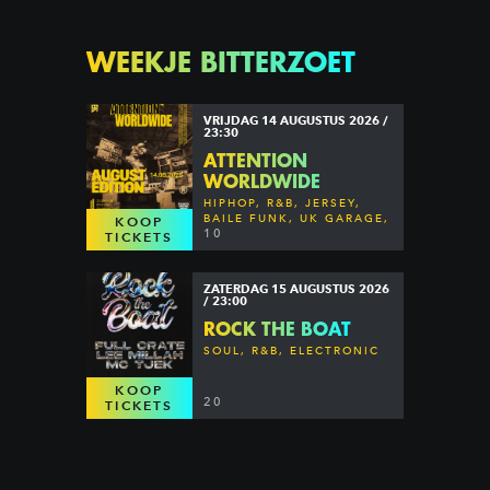
WEEKJE BITTERZOET
VRIJDAG 14 AUGUSTUS 2026 /
23:30
ATTENTION
WORLDWIDE
HIPHOP, R&B, JERSEY,
BAILE FUNK, UK GARAGE,
KOOP
DANCEHALL & MORE
10
TICKETS
ZATERDAG 15 AUGUSTUS 2026
/ 23:00
ROCK THE BOAT
SOUL, R&B, ELECTRONIC
KOOP
20
TICKETS