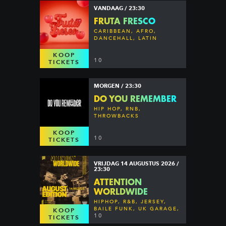
VANDAAG / 23:30
FRUTA FRESCO
CARIBBEAN, AFRO,
DANCEHALL, LATIN
KOOP
10
TICKETS
MORGEN / 23:30
DO YOU REMEMBER
HIP HOP, RNB,
THROWBACKS
KOOP
10
TICKETS
VRIJDAG 14 AUGUSTUS 2026 /
23:30
ATTENTION
WORLDWIDE
HIPHOP, R&B, JERSEY,
BAILE FUNK, UK GARAGE,
KOOP
DANCEHALL & MORE
10
TICKETS