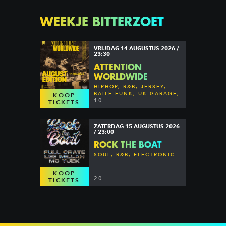
WEEKJE BITTERZOET
VRIJDAG 14 AUGUSTUS 2026 /
23:30
ATTENTION
WORLDWIDE
HIPHOP, R&B, JERSEY,
BAILE FUNK, UK GARAGE,
KOOP
DANCEHALL & MORE
10
TICKETS
ZATERDAG 15 AUGUSTUS 2026
/ 23:00
ROCK THE BOAT
SOUL, R&B, ELECTRONIC
KOOP
20
TICKETS