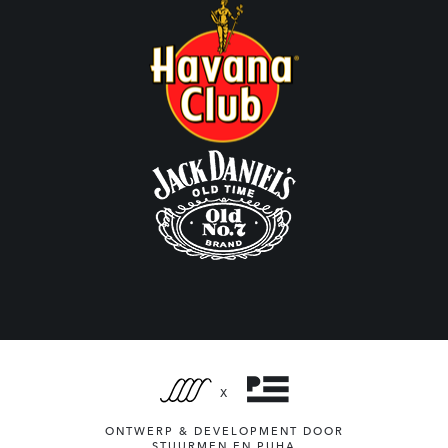
X
ONTWERP & DEVELOPMENT DOOR
STUURMEN
EN
PUHA