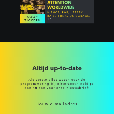
ATTENTION
WORLDWIDE
HIPHOP, R&B, JERSEY,
BAILE FUNK, UK GARAGE,
KOOP
DANCEHALL & MORE
10
TICKETS
Altijd up-to-date
Als eerste alles weten over de
programmering bij Bitterzoet? Meld je
dan nu aan voor onze nieuwsbrief!