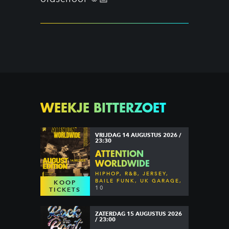
WEEKJE BITTERZOET
VRIJDAG 14 AUGUSTUS 2026 /
23:30
ATTENTION
WORLDWIDE
HIPHOP, R&B, JERSEY,
BAILE FUNK, UK GARAGE,
KOOP
DANCEHALL & MORE
10
TICKETS
ZATERDAG 15 AUGUSTUS 2026
/ 23:00