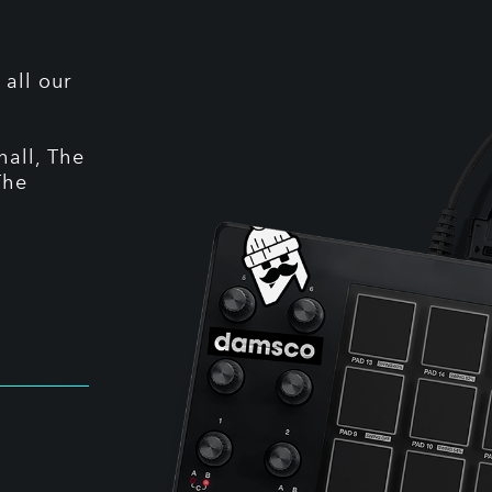
 all our
hall, The
The