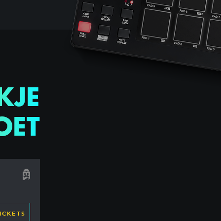
KJE
OET
ICKETS