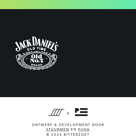
X
ONTWERP & DEVELOPMENT DOOR
STUURMEN
EN
PUHA
© 2026 BITTERZOET