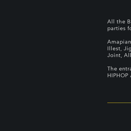
All the B
parties 
Amapiano
Illest, J
Joint, A
The entr
HIPHOP 