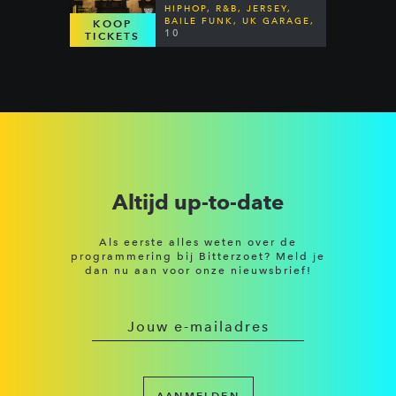
HIPHOP, R&B, JERSEY,
BAILE FUNK, UK GARAGE,
KOOP
DANCEHALL & MORE
10
TICKETS
Altijd up-to-date
Als eerste alles weten over de
programmering bij Bitterzoet? Meld je
dan nu aan voor onze nieuwsbrief!
AANMELDEN