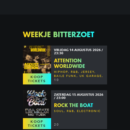
WEEKJE BITTERZOET
VRIJDAG 14 AUGUSTUS 2026 /
23:30
ATTENTION
WORLDWIDE
HIPHOP, R&B, JERSEY,
BAILE FUNK, UK GARAGE,
KOOP
DANCEHALL & MORE
10
TICKETS
ZATERDAG 15 AUGUSTUS 2026
/ 23:00
ROCK THE BOAT
SOUL, R&B, ELECTRONIC
KOOP
20
TICKETS