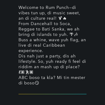
Welcome to Rum Punch—di
vibes tun up, di music sweet,
an di culture real! 🍹🔥
From Dancehall to Soca,
Reggae to Bati Sanka, we ah
bring di islands to yuh. 🌴🎶
Buss a whine, wave yuh flag, an
live di real Caribbean
experience.
Dis nah just a party, dis ah
lifestyle. So, yuh ready fi feel di
riddim an mash up di place?
💃🏽🕺🏾
ABC boso ta kla? Mi tin mester
di boso😏