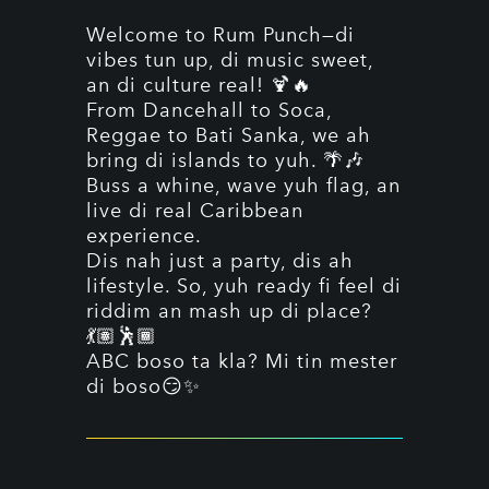
Welcome to Rum Punch—di
vibes tun up, di music sweet,
an di culture real! 🍹🔥
From Dancehall to Soca,
Reggae to Bati Sanka, we ah
bring di islands to yuh. 🌴🎶
Buss a whine, wave yuh flag, an
live di real Caribbean
experience.
Dis nah just a party, dis ah
lifestyle. So, yuh ready fi feel di
riddim an mash up di place?
💃🏽🕺🏾
ABC boso ta kla? Mi tin mester
di boso😏✨