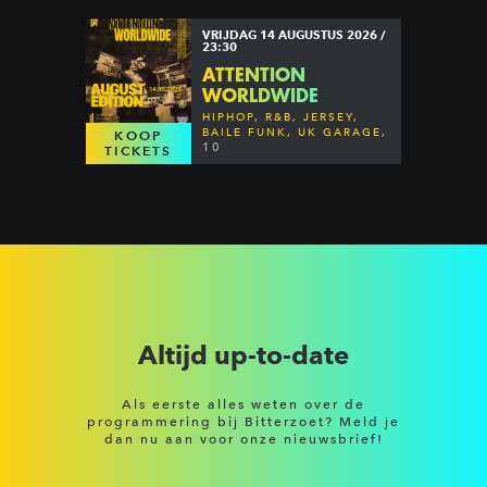
VRIJDAG 14 AUGUSTUS 2026 /
23:30
ATTENTION
WORLDWIDE
HIPHOP, R&B, JERSEY,
BAILE FUNK, UK GARAGE,
KOOP
DANCEHALL & MORE
10
TICKETS
Altijd up-to-date
Als eerste alles weten over de
programmering bij Bitterzoet? Meld je
dan nu aan voor onze nieuwsbrief!