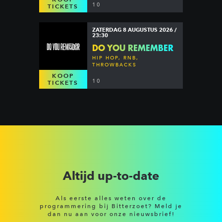
10
TICKETS
ZATERDAG 8 AUGUSTUS 2026 /
23:30
DO YOU REMEMBER
HIP HOP, RNB,
THROWBACKS
KOOP
10
TICKETS
Altijd up-to-date
Als eerste alles weten over de
programmering bij Bitterzoet? Meld je
dan nu aan voor onze nieuwsbrief!