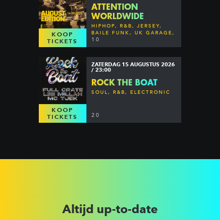
ATTENTION
WORLDWIDE
HIPHOP, R&B, JERSEY,
BAILE FUNK, UK GARAGE,
KOOP
DANCEHALL & MORE
10
TICKETS
ZATERDAG 15 AUGUSTUS 2026
/ 23:00
ROCK THE BOAT
SOUL, R&B, ELECTRONIC
KOOP
20
TICKETS
Altijd up-to-date