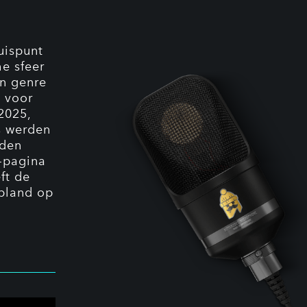
uispunt
e sfeer
an genre
d voor
2025,
s werden
dden
-pagina
ft de
epland op