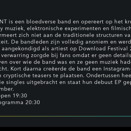
T is een bloedverse band en opereert op het kr
y muziek, elektronische experimenten en filmisch
rmeert zich niet aan de traditionele structuren v
iteit. De bandleden zijn volledig anoniem en wer
t aangekondigd als artiest op Download Festival 
 verwarring zorgde bij fans omdat er geen detail
ven over wie de band was en ze geen muziek ha
cht. Kort daarna creëerde de band een Instagram
 cryptische teasers te plaatsen. Ondertussen hee
ie singles uitgebracht en staat hun debuut EP g
mber.
open 19:30
ogramma 20:30