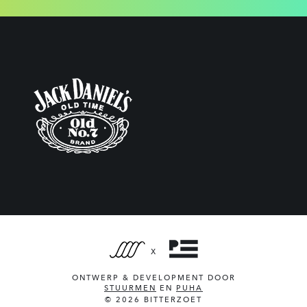
X
ONTWERP & DEVELOPMENT DOOR
STUURMEN
EN
PUHA
© 2026 BITTERZOET