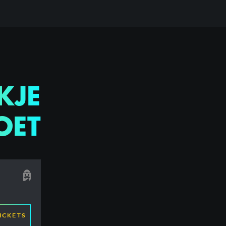
KJE
OET
ICKETS