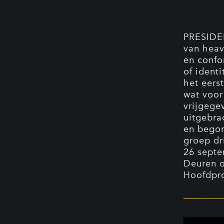
PRESIDEN
van heav
en confo
of ident
het eers
wat voor
vrijgege
uitgebra
en begon
groep dr
26 septe
Deuren 
Hoofdpr