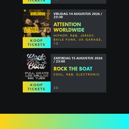
TICKETS
VRIJDAG 14 AUGUSTUS 2026 /
23:30
ATTENTION
WORLDWIDE
HIPHOP, R&B, JERSEY,
BAILE FUNK, UK GARAGE,
KOOP
DANCEHALL & MORE
10
TICKETS
ZATERDAG 15 AUGUSTUS 2026
/ 23:00
ROCK THE BOAT
SOUL, R&B, ELECTRONIC
KOOP
20
TICKETS