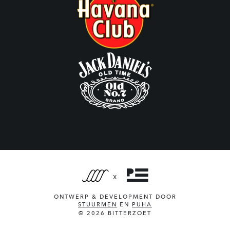
X
ONTWERP & DEVELOPMENT DOOR
STUURMEN
EN
PUHA
© 2026 BITTERZOET