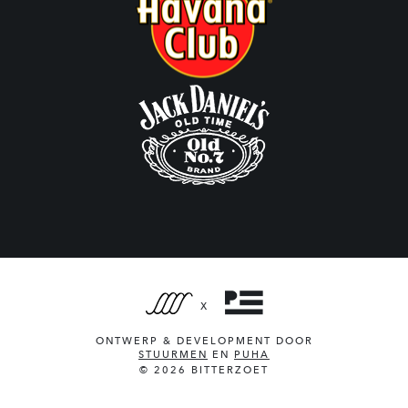
X
ONTWERP & DEVELOPMENT DOOR
STUURMEN
EN
PUHA
© 2026 BITTERZOET