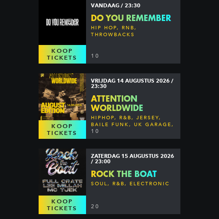
VANDAAG / 23:30
DO YOU REMEMBER
HIP HOP, RNB,
THROWBACKS
KOOP
10
TICKETS
VRIJDAG 14 AUGUSTUS 2026 /
23:30
ATTENTION
WORLDWIDE
HIPHOP, R&B, JERSEY,
BAILE FUNK, UK GARAGE,
KOOP
DANCEHALL & MORE
10
TICKETS
ZATERDAG 15 AUGUSTUS 2026
/ 23:00
ROCK THE BOAT
SOUL, R&B, ELECTRONIC
KOOP
20
TICKETS