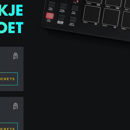
KJE
OET
ICKETS
ICKETS