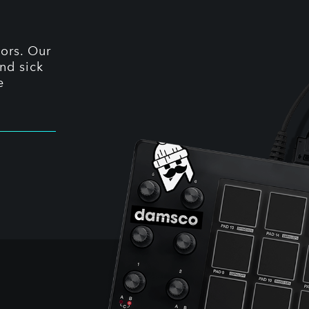
tors. Our
nd sick
e