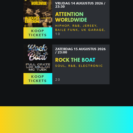
VRIJDAG 14 AUGUSTUS 2026 /
23:30
ATTENTION
WORLDWIDE
HIPHOP, R&B, JERSEY,
BAILE FUNK, UK GARAGE,
KOOP
DANCEHALL & MORE
10
TICKETS
ZATERDAG 15 AUGUSTUS 2026
/ 23:00
ROCK THE BOAT
SOUL, R&B, ELECTRONIC
KOOP
20
TICKETS