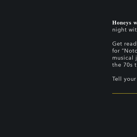
𝐇𝐨𝐧𝐞𝐲𝐬 𝐰
night wit
Get read
for “Not
musical 
the 70s t
Tell your