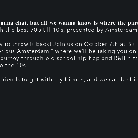
𝐚𝐧𝐧𝐚 𝐜𝐡𝐚𝐭, 𝐛𝐮𝐭 𝐚𝐥𝐥 𝐰𝐞 𝐰𝐚𝐧𝐧𝐚 𝐤𝐧𝐨𝐰 𝐢𝐬 𝐰𝐡𝐞𝐫𝐞 𝐭𝐡𝐞 𝐩𝐚
h the best 70’s till 10’s, presented by Amsterdams
y to throw it back! Join us on October 7th at Bit
orious Amsterdam,” where we’ll be taking you on
journey through old school hip-hop and R&B hits
o the 10s.
 friends to get with my friends, and we can be fri