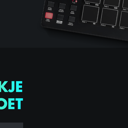
KJE
OET