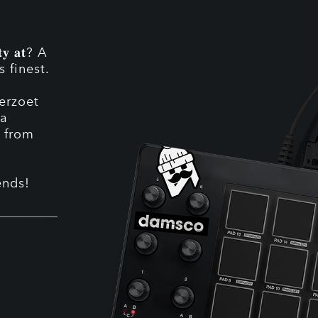
𝐭𝐲 𝐚𝐭? A
 finest.
terzoet
 a
 from
ends!