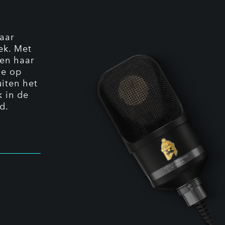
aar
ek. Met
 en haar
de op
uiten het
 in de
d.