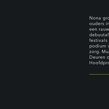
Nona gro
ouders i
een rauw
debuutal
festival
podium v
zorg. Mu
Deuren 
Hoofdpr