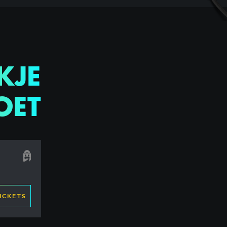
KJE
OET
ICKETS