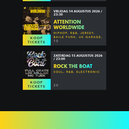
VRIJDAG 14 AUGUSTUS 2026 /
23:30
ATTENTION
WORLDWIDE
HIPHOP, R&B, JERSEY,
BAILE FUNK, UK GARAGE,
KOOP
DANCEHALL & MORE
10
TICKETS
ZATERDAG 15 AUGUSTUS 2026
/ 23:00
ROCK THE BOAT
SOUL, R&B, ELECTRONIC
KOOP
20
TICKETS