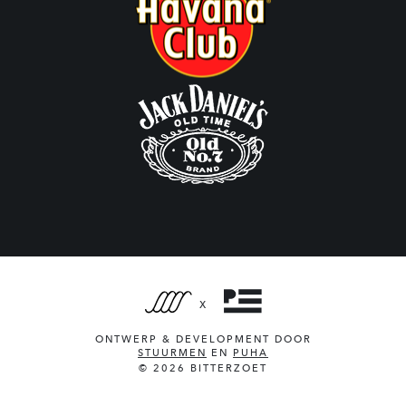
X
ONTWERP & DEVELOPMENT DOOR
STUURMEN
EN
PUHA
© 2026 BITTERZOET