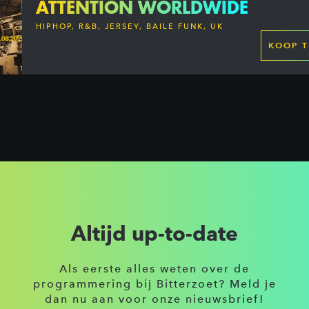
ATTENTION WORLDWIDE
HIPHOP, R&B, JERSEY, BAILE FUNK, UK
GARAGE, DANCEHALL & MORE
KOOP T
Altijd up-to-date
Als eerste alles weten over de
programmering bij Bitterzoet? Meld je
dan nu aan voor onze nieuwsbrief!