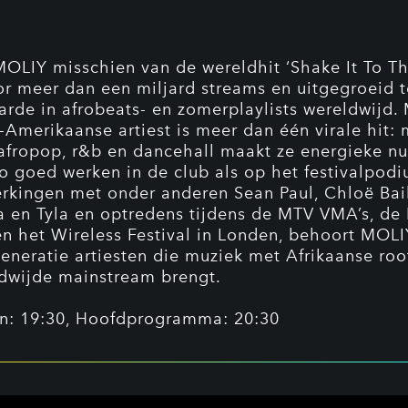
MOLIY misschien van de wereldhit ‘Shake It To Th
r meer dan een miljard streams en uitgegroeid t
arde in afrobeats- en zomerplaylists wereldwijd.
Amerikaanse artiest is meer dan één virale hit: 
afropop, r&b en dancehall maakt ze energieke 
zo goed werken in de club als op het festivalpod
kingen met onder anderen Sean Paul, Chloë Bail
 en Tyla en optredens tijdens de MTV VMA’s, de
n het Wireless Festival in Londen, behoort MOLI
eneratie artiesten die muziek met Afrikaanse roo
dwijde mainstream brengt.
n: 19:30, Hoofdprogramma: 20:30