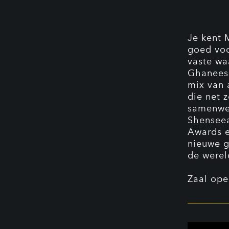
Je kent 
goed voo
vaste wa
Ghanees-
mix van 
die net 
samenwer
Shenseea
Awards e
nieuwe g
de werel
Zaal ope