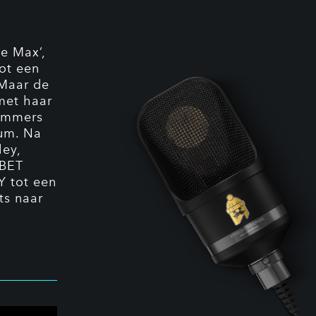
e Max’,
ot een
 Maar de
met haar
nummers
ium. Na
ey,
 BET
Y tot een
ts naar