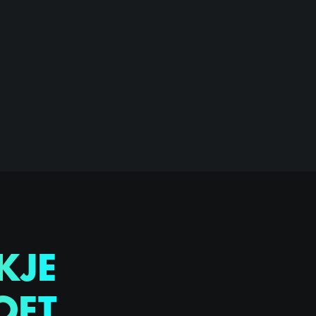
KJE
OET