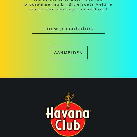
programmering bij Bitterzoet? Meld je
dan nu aan voor onze nieuwsbrief!
AANMELDEN