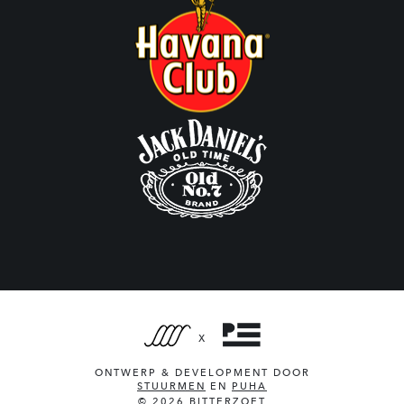
X
ONTWERP & DEVELOPMENT DOOR
STUURMEN
EN
PUHA
© 2026 BITTERZOET